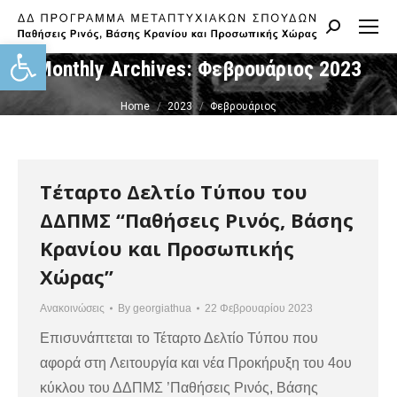
Search:
Ανοίξτε τη γραμμή εργαλείων
Monthly Archives:
Φεβρουάριος 2023
You are here:
Home
2023
Φεβρουάριος
Τέταρτο Δελτίο Τύπου του
ΔΔΠΜΣ “Παθήσεις Ρινός, Βάσης
Κρανίου και Προσωπικής
Χώρας”
Ανακοινώσεις
By
georgiathua
22 Φεβρουαρίου 2023
Επισυνάπτεται το Τέταρτο Δελτίο Τύπου που
αφορά στη Λειτουργία και νέα Προκήρυξη του 4ου
κύκλου του ΔΔΠΜΣ ’Παθήσεις Ρινός, Βάσης