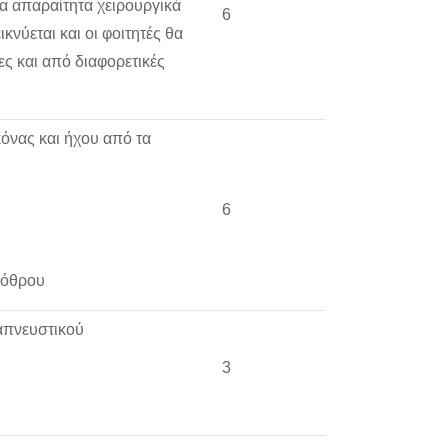
τα απαραίτητα χειρουργικά
6
νύεται και οι φοιτητές θα
ες και από διαφορετικές
όνας και ήχου από τα
6
βόθρου
απνευστικού
3