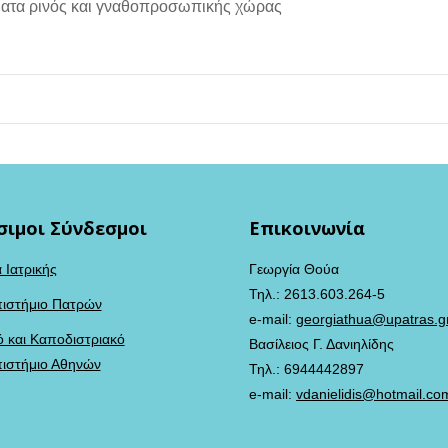
ήματα ρινός και γναθοπροσωπικής χώρας
σιμοι Σύνδεσμοι
Επικοινωνία
 Ιατρικής
Γεωργία Θούα
Τηλ.: 2613.603.264-5
ιστήμιο Πατρών
e-mail:
georgiathua@upatras.g
ό και Καποδιστριακό
Βασίλειος Γ. Δανιηλίδης
ιστήμιο Αθηνών
Τηλ.: 6944442897
e-mail:
vdanielidis@hotmail.co