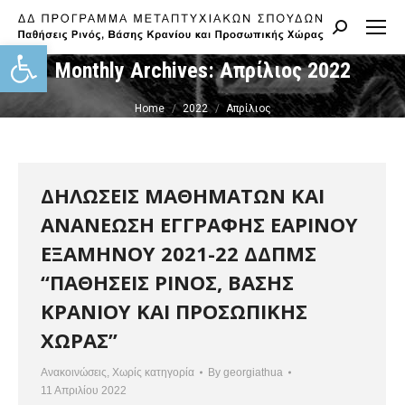
Search:
Ανοίξτε τη γραμμή εργαλείων
Monthly Archives:
Απρίλιος 2022
You are here:
Home
2022
Απρίλιος
ΔΗΛΩΣΕΙΣ ΜΑΘΗΜΑΤΩΝ ΚΑΙ
ΑΝΑΝΕΩΣΗ ΕΓΓΡΑΦΗΣ ΕΑΡΙΝΟΥ
ΕΞΑΜΗΝΟΥ 2021-22 ΔΔΠΜΣ
“ΠΑΘΗΣΕΙΣ ΡΙΝΟΣ, ΒΑΣΗΣ
ΚΡΑΝΙΟΥ ΚΑΙ ΠΡΟΣΩΠΙΚΗΣ
ΧΩΡΑΣ”
Ανακοινώσεις
,
Χωρίς κατηγορία
By
georgiathua
11 Απριλίου 2022